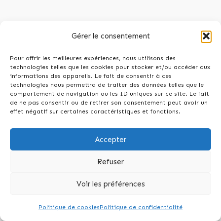
Gérer le consentement
L'avis des clients sur LegalPlace
Pour offrir les meilleures expériences, nous utilisons des
technologies telles que les cookies pour stocker et/ou accéder aux
domiciliation
informations des appareils. Le fait de consentir à ces
technologies nous permettra de traiter des données telles que le
comportement de navigation ou les ID uniques sur ce site. Le fait
LegalPlace domiciliation affiche une
note
de ne pas consentir ou de retirer son consentement peut avoir un
effet négatif sur certaines caractéristiques et fonctions.
moyenne de 4,4/5 sur Trustpilot
, basée sur
plus de 10 000 avis. La majorité des utilisateurs
Accepter
soulignent la simplicité du parcours, la rapidité
Refuser
du traitement (certains obtiennent leur
attestation en moins de 24h) et l'image
Voir les préférences
prestigieuse de l'adresse parisienne.
- 15% CODE ECODOM
Politique de cookies
Politique de confidentialité
Cependant,
certaines réserves émergent
.